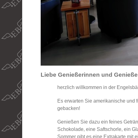
Liebe Genießerinnen und Genießer
herzlich willkommen in der Engelsbä
Es erwarten Sie amerikanische und fr
gebacken!
Genießen Sie dazu ein feines Geträn
Schokolade, eine Saftschorle, ein Gl
Sommer gibt es eine Extrakarte mit 