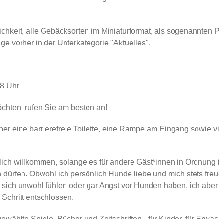
hkeit, alle Gebäcksorten im Miniaturformat, als sogenannten Pr
e vorher in der Unterkategorie "Aktuelles".
18 Uhr
chten, rufen Sie am besten an!
 über eine barrierefreie Toilette, eine Rampe am Eingang sowie v
ich willkommen, solange es für andere Gäst*innen in Ordnung ist
 dürfen. Obwohl ich persönlich Hunde liebe und mich stets freu
sich unwohl fühlen oder gar Angst vor Hunden haben, ich aber 
 Schritt entschlossen.
ewählte Spiele, Bücher und Zeitschriften - für Kinder, für Erwach